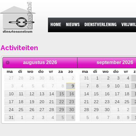
HOME
NIEUWS
DIENSTVERLENING
VRIJWI
Activiteiten
augustus
2026
september
2026
ma
di
wo
do
vr
za
zo
ma
di
wo
do
vr
z
27
28
29
30
31
1
2
31
1
2
3
4
3
4
5
6
7
8
9
7
8
9
10
11
10
11
12
13
14
15
16
14
15
16
17
18
17
18
19
20
21
22
23
21
22
23
24
25
24
25
26
27
28
29
30
28
29
30
1
2
31
1
2
3
4
5
6
5
6
7
8
9